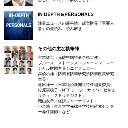
IN-DEPTH＆PERSONALS
注目ニュースの裏事情、政官財界「重要人
事」の先読み・読み解き
その他の主な執筆陣
宮本雄二（元駐中国特命全権大使）
ブルース・ストークス（ジャーマン・マー
シャル財団客員シニアフェロー）
高橋杉雄（防衛省防衛研究所防衛政策研究
室長）
滝田洋一（日本経済新聞社特任編集委員）
松原実穂子（NTT チーフ・サイバーセキュ
リティ・ストラテジスト）
磯山友幸（経済ジャーナリスト）
小泉悠（東京大学先端科学技術研究センタ
ー専任講師）など