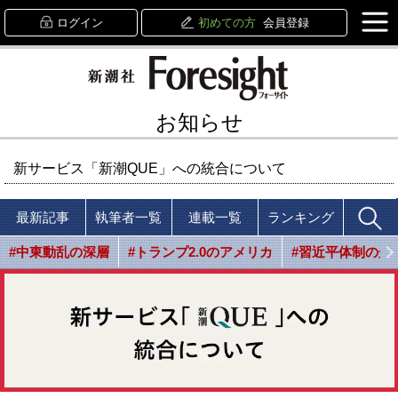
ログイン
初めての方
会員登録
お知らせ
新サービス「新潮QUE」への統合について
最新記事
執筆者一覧
連載一覧
ランキング
#中東動乱の深層
#トランプ2.0のアメリカ
#習近平体制の光