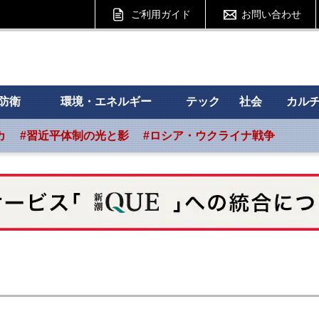
ご利用ガイド
お問い合わせ
 フォーサイト
防衛
環境・エネルギー
テック
社会
カル
カ
#習近平体制の光と影
#ロシア・ウクライナ戦争