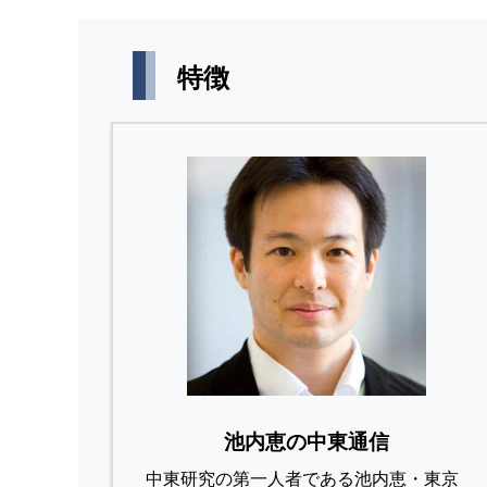
特徴
池内恵の中東通信
中東研究の第⼀⼈者である池内恵・東京