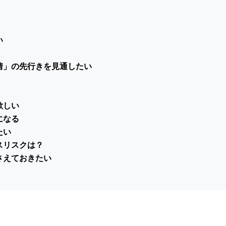
い
情」の先行きを見通したい
欲しい
になる
たい
スリスクは？
さえておきたい