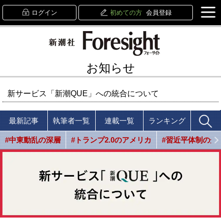
ログイン
初めての方
会員登録
お知らせ
新サービス「新潮QUE」への統合について
最新記事
執筆者一覧
連載一覧
ランキング
#中東動乱の深層
#トランプ2.0のアメリカ
#習近平体制の光