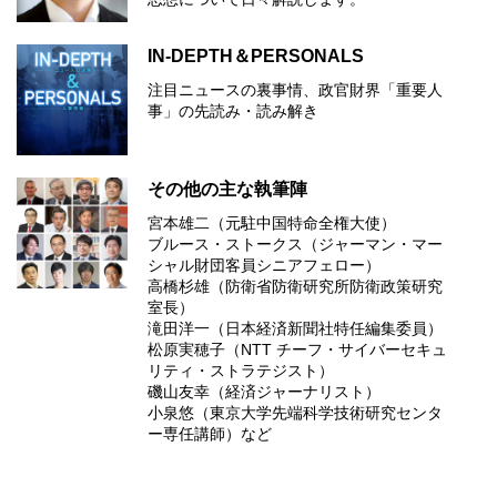
IN-DEPTH＆PERSONALS
注目ニュースの裏事情、政官財界「重要人
事」の先読み・読み解き
その他の主な執筆陣
宮本雄二（元駐中国特命全権大使）
ブルース・ストークス（ジャーマン・マー
シャル財団客員シニアフェロー）
高橋杉雄（防衛省防衛研究所防衛政策研究
室長）
滝田洋一（日本経済新聞社特任編集委員）
松原実穂子（NTT チーフ・サイバーセキュ
リティ・ストラテジスト）
磯山友幸（経済ジャーナリスト）
小泉悠（東京大学先端科学技術研究センタ
ー専任講師）など