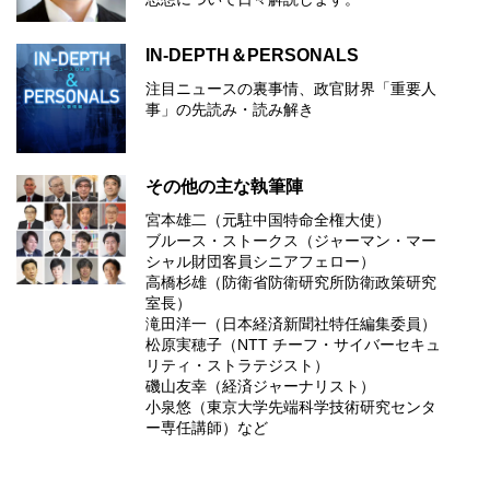
IN-DEPTH＆PERSONALS
注目ニュースの裏事情、政官財界「重要人
事」の先読み・読み解き
その他の主な執筆陣
宮本雄二（元駐中国特命全権大使）
ブルース・ストークス（ジャーマン・マー
シャル財団客員シニアフェロー）
高橋杉雄（防衛省防衛研究所防衛政策研究
室長）
滝田洋一（日本経済新聞社特任編集委員）
松原実穂子（NTT チーフ・サイバーセキュ
リティ・ストラテジスト）
磯山友幸（経済ジャーナリスト）
小泉悠（東京大学先端科学技術研究センタ
ー専任講師）など