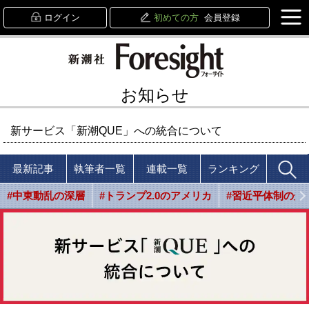
ログイン
初めての方
会員登録
お知らせ
新サービス「新潮QUE」への統合について
最新記事
執筆者一覧
連載一覧
ランキング
#中東動乱の深層
#トランプ2.0のアメリカ
#習近平体制の光