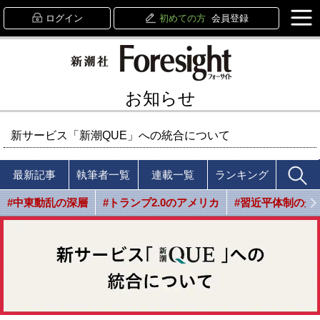
ログイン
初めての方
会員登録
お知らせ
新サービス「新潮QUE」への統合について
最新記事
執筆者一覧
連載一覧
ランキング
#中東動乱の深層
#トランプ2.0のアメリカ
#習近平体制の光