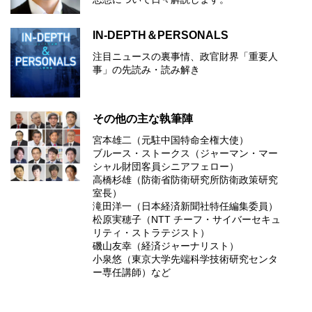
IN-DEPTH＆PERSONALS
注目ニュースの裏事情、政官財界「重要人
事」の先読み・読み解き
その他の主な執筆陣
宮本雄二（元駐中国特命全権大使）
ブルース・ストークス（ジャーマン・マー
シャル財団客員シニアフェロー）
高橋杉雄（防衛省防衛研究所防衛政策研究
室長）
滝田洋一（日本経済新聞社特任編集委員）
松原実穂子（NTT チーフ・サイバーセキュ
リティ・ストラテジスト）
磯山友幸（経済ジャーナリスト）
小泉悠（東京大学先端科学技術研究センタ
ー専任講師）など