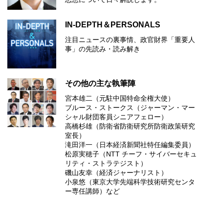
IN-DEPTH＆PERSONALS
注目ニュースの裏事情、政官財界「重要人
事」の先読み・読み解き
その他の主な執筆陣
宮本雄二（元駐中国特命全権大使）
ブルース・ストークス（ジャーマン・マー
シャル財団客員シニアフェロー）
高橋杉雄（防衛省防衛研究所防衛政策研究
室長）
滝田洋一（日本経済新聞社特任編集委員）
松原実穂子（NTT チーフ・サイバーセキュ
リティ・ストラテジスト）
磯山友幸（経済ジャーナリスト）
小泉悠（東京大学先端科学技術研究センタ
ー専任講師）など