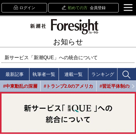
ログイン
初めての方
会員登録
お知らせ
新サービス「新潮QUE」への統合について
最新記事
執筆者一覧
連載一覧
ランキング
#中東動乱の深層
#トランプ2.0のアメリカ
#習近平体制の光