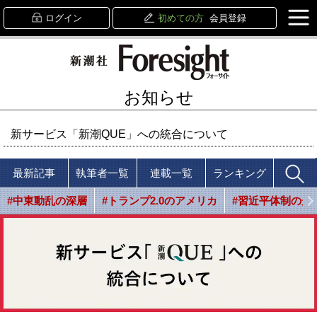
ログイン
初めての方
会員登録
お知らせ
新サービス「新潮QUE」への統合について
最新記事
執筆者一覧
連載一覧
ランキング
#中東動乱の深層
#トランプ2.0のアメリカ
#習近平体制の光