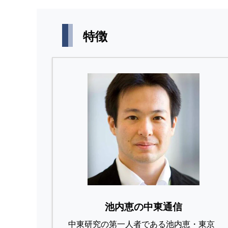
特徴
池内恵の中東通信
中東研究の第⼀⼈者である池内恵・東京