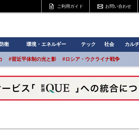
ご利用ガイド
お問い合わせ
 フォーサイト
防衛
環境・エネルギー
テック
社会
カル
カ
#習近平体制の光と影
#ロシア・ウクライナ戦争