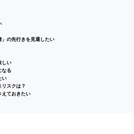
い
情」の先行きを見通したい
欲しい
になる
たい
スリスクは？
さえておきたい