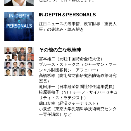
IN-DEPTH＆PERSONALS
注目ニュースの裏事情、政官財界「重要人
事」の先読み・読み解き
その他の主な執筆陣
宮本雄二（元駐中国特命全権大使）
ブルース・ストークス（ジャーマン・マー
シャル財団客員シニアフェロー）
高橋杉雄（防衛省防衛研究所防衛政策研究
室長）
滝田洋一（日本経済新聞社特任編集委員）
松原実穂子（NTT チーフ・サイバーセキュ
リティ・ストラテジスト）
磯山友幸（経済ジャーナリスト）
小泉悠（東京大学先端科学技術研究センタ
ー専任講師）など