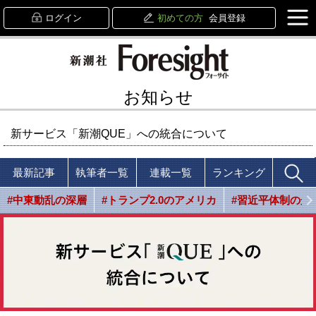
ログイン
初めての方
会員登録
お知らせ
新サービス「新潮QUE」への統合について
最新記事
執筆者一覧
連載一覧
ランキング
#中東動乱の深層
#トランプ2.0のアメリカ
#習近平体制の光