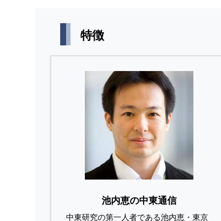
特徴
池内恵の中東通信
中東研究の第⼀⼈者である池内恵・東京