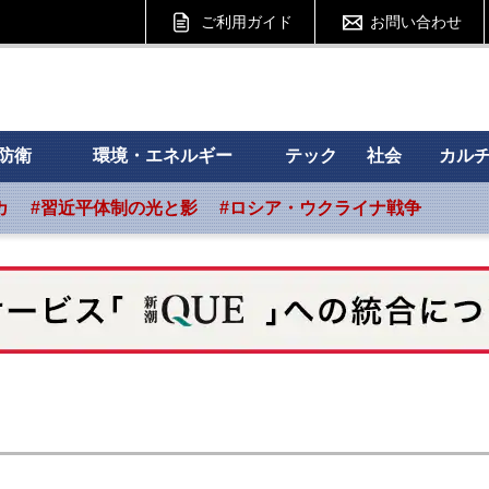
ご利用ガイド
お問い合わせ
 フォーサイト
防衛
環境・エネルギー
テック
社会
カル
カ
#習近平体制の光と影
#ロシア・ウクライナ戦争