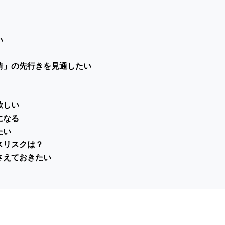
い
情」の先行きを見通したい
欲しい
になる
たい
スリスクは？
さえておきたい