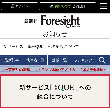
ログイン
初めての方
会員登録
お知らせ
新サービス「新潮QUE」への統合について
最新記事
執筆者一覧
連載一覧
ランキング
#中東動乱の深層
#トランプ2.0のアメリカ
#習近平体制の光