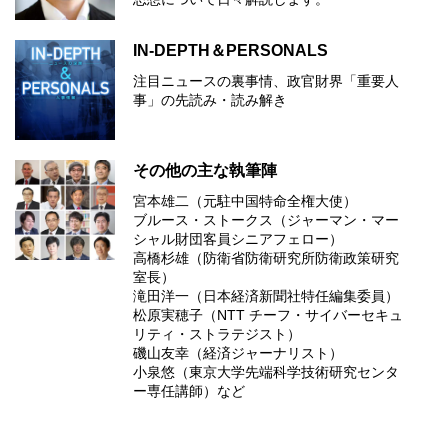
IN-DEPTH＆PERSONALS
注目ニュースの裏事情、政官財界「重要人
事」の先読み・読み解き
その他の主な執筆陣
宮本雄二（元駐中国特命全権大使）
ブルース・ストークス（ジャーマン・マー
シャル財団客員シニアフェロー）
高橋杉雄（防衛省防衛研究所防衛政策研究
室長）
滝田洋一（日本経済新聞社特任編集委員）
松原実穂子（NTT チーフ・サイバーセキュ
リティ・ストラテジスト）
磯山友幸（経済ジャーナリスト）
小泉悠（東京大学先端科学技術研究センタ
ー専任講師）など