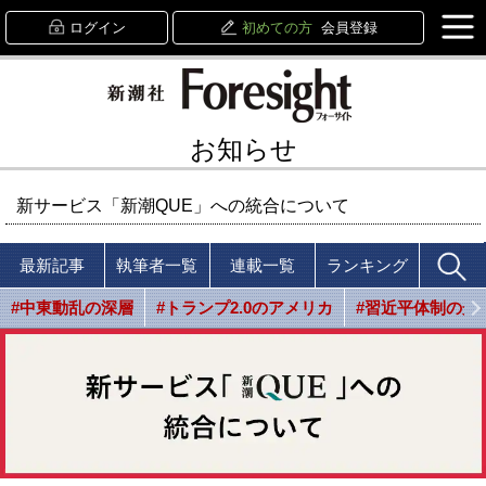
ログイン
初めての方
会員登録
お知らせ
新サービス「新潮QUE」への統合について
最新記事
執筆者一覧
連載一覧
ランキング
#中東動乱の深層
#トランプ2.0のアメリカ
#習近平体制の光