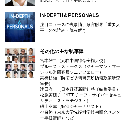
IN-DEPTH＆PERSONALS
注目ニュースの裏事情、政官財界「重要人
事」の先読み・読み解き
その他の主な執筆陣
宮本雄二（元駐中国特命全権大使）
ブルース・ストークス（ジャーマン・マー
シャル財団客員シニアフェロー）
高橋杉雄（防衛省防衛研究所防衛政策研究
室長）
滝田洋一（日本経済新聞社特任編集委員）
松原実穂子（NTT チーフ・サイバーセキュ
リティ・ストラテジスト）
磯山友幸（経済ジャーナリスト）
小泉悠（東京大学先端科学技術研究センタ
ー専任講師）など