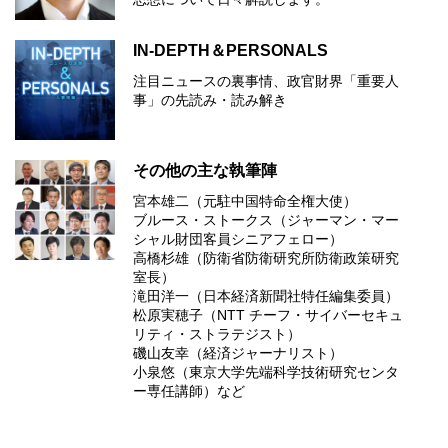
IN-DEPTH＆PERSONALS
注目ニュースの裏事情、政官財界「重要人
事」の先読み・読み解き
その他の主な執筆陣
宮本雄二（元駐中国特命全権大使）
ブルース・ストークス（ジャーマン・マー
シャル財団客員シニアフェロー）
高橋杉雄（防衛省防衛研究所防衛政策研究
室長）
滝田洋一（日本経済新聞社特任編集委員）
松原実穂子（NTT チーフ・サイバーセキュ
リティ・ストラテジスト）
磯山友幸（経済ジャーナリスト）
小泉悠（東京大学先端科学技術研究センタ
ー専任講師）など