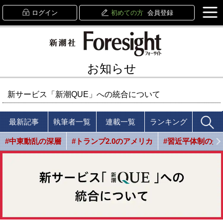
ログイン
初めての方
会員登録
お知らせ
新サービス「新潮QUE」への統合について
最新記事
執筆者一覧
連載一覧
ランキング
#中東動乱の深層
#トランプ2.0のアメリカ
#習近平体制の光