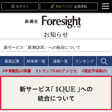
ログイン
初めての方
会員登録
お知らせ
新サービス「新潮QUE」への統合について
最新記事
執筆者一覧
連載一覧
ランキング
#中東動乱の深層
#トランプ2.0のアメリカ
#習近平体制の光