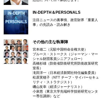
IN-DEPTH＆PERSONALS
注目ニュースの裏事情、政官財界「重要人
事」の先読み・読み解き
その他の主な執筆陣
宮本雄二（元駐中国特命全権大使）
ブルース・ストークス（ジャーマン・マー
シャル財団客員シニアフェロー）
高橋杉雄（防衛省防衛研究所防衛政策研究
室長）
滝田洋一（日本経済新聞社特任編集委員）
松原実穂子（NTT チーフ・サイバーセキュ
リティ・ストラテジスト）
磯山友幸（経済ジャーナリスト）
小泉悠（東京大学先端科学技術研究センタ
ー専任講師）など