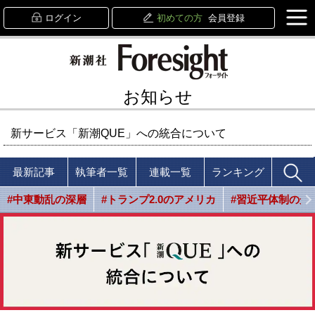
ログイン
初めての方
会員登録
お知らせ
新サービス「新潮QUE」への統合について
最新記事
執筆者一覧
連載一覧
ランキング
#中東動乱の深層
#トランプ2.0のアメリカ
#習近平体制の光