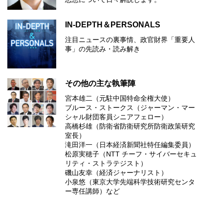
IN-DEPTH＆PERSONALS
注目ニュースの裏事情、政官財界「重要人
事」の先読み・読み解き
その他の主な執筆陣
宮本雄二（元駐中国特命全権大使）
ブルース・ストークス（ジャーマン・マー
シャル財団客員シニアフェロー）
高橋杉雄（防衛省防衛研究所防衛政策研究
室長）
滝田洋一（日本経済新聞社特任編集委員）
松原実穂子（NTT チーフ・サイバーセキュ
リティ・ストラテジスト）
磯山友幸（経済ジャーナリスト）
小泉悠（東京大学先端科学技術研究センタ
ー専任講師）など