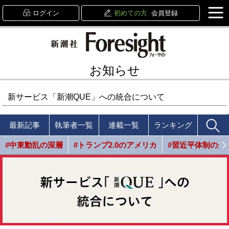
ログイン
初めての方
会員登録
お知らせ
新サービス「新潮QUE」への統合について
最新記事
執筆者一覧
連載一覧
ランキング
#中東動乱の深層
#トランプ2.0のアメリカ
#習近平体制の光