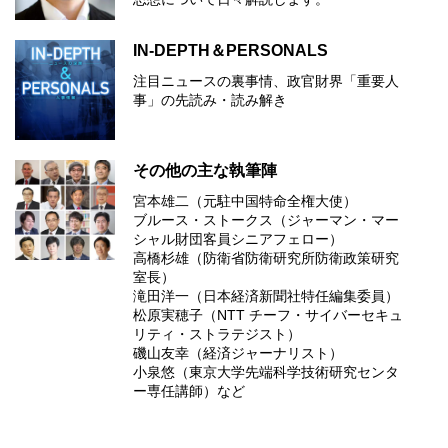
IN-DEPTH＆PERSONALS
注目ニュースの裏事情、政官財界「重要人
事」の先読み・読み解き
その他の主な執筆陣
宮本雄二（元駐中国特命全権大使）
ブルース・ストークス（ジャーマン・マー
シャル財団客員シニアフェロー）
高橋杉雄（防衛省防衛研究所防衛政策研究
室長）
滝田洋一（日本経済新聞社特任編集委員）
松原実穂子（NTT チーフ・サイバーセキュ
リティ・ストラテジスト）
磯山友幸（経済ジャーナリスト）
小泉悠（東京大学先端科学技術研究センタ
ー専任講師）など