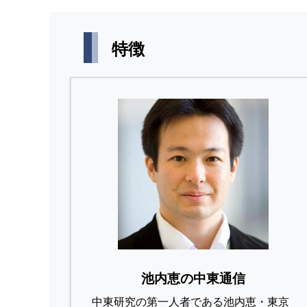
特徴
池内恵の中東通信
中東研究の第⼀⼈者である池内恵・東京