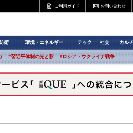
ご利用ガイド
お問い合わせ
 フォーサイト
防衛
環境・エネルギー
テック
社会
カル
カ
#習近平体制の光と影
#ロシア・ウクライナ戦争