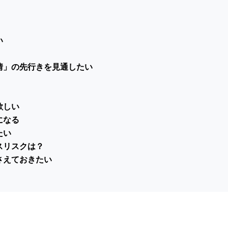
い
情」の先行きを見通したい
欲しい
になる
たい
スリスクは？
さえておきたい