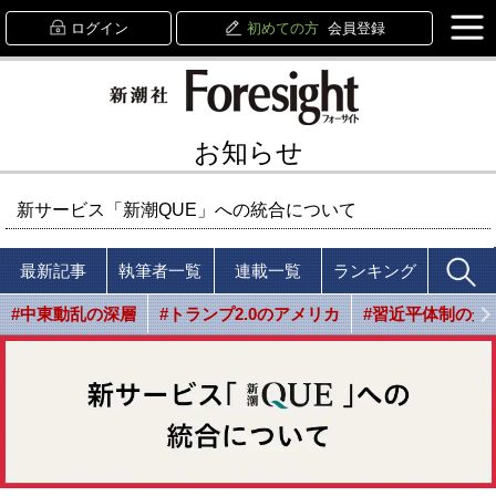
ログイン
初めての方
会員登録
お知らせ
新サービス「新潮QUE」への統合について
最新記事
執筆者一覧
連載一覧
ランキング
#中東動乱の深層
#トランプ2.0のアメリカ
#習近平体制の光