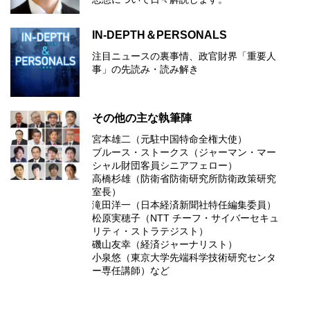
IN-DEPTH＆PERSONALS
注目ニュースの裏事情、政官財界「重要人
事」の先読み・読み解き
その他の主な執筆陣
宮本雄二（元駐中国特命全権大使）
ブルース・ストークス（ジャーマン・マー
シャル財団客員シニアフェロー）
高橋杉雄（防衛省防衛研究所防衛政策研究
室長）
滝田洋一（日本経済新聞社特任編集委員）
松原実穂子（NTT チーフ・サイバーセキュ
リティ・ストラテジスト）
磯山友幸（経済ジャーナリスト）
小泉悠（東京大学先端科学技術研究センタ
ー専任講師）など