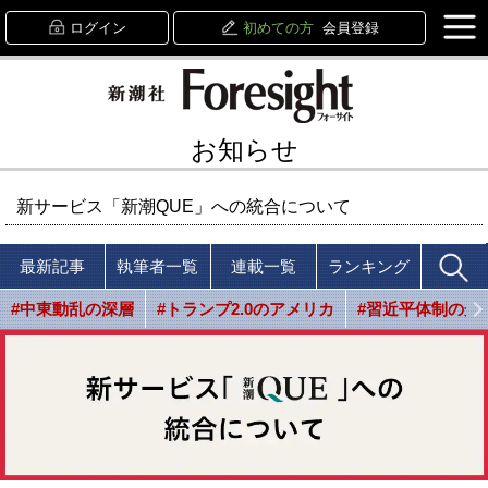
ログイン
初めての方
会員登録
お知らせ
新サービス「新潮QUE」への統合について
最新記事
執筆者一覧
連載一覧
ランキング
#中東動乱の深層
#トランプ2.0のアメリカ
#習近平体制の光