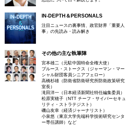
IN-DEPTH＆PERSONALS
注目ニュースの裏事情、政官財界「重要人
事」の先読み・読み解き
その他の主な執筆陣
宮本雄二（元駐中国特命全権大使）
ブルース・ストークス（ジャーマン・マー
シャル財団客員シニアフェロー）
高橋杉雄（防衛省防衛研究所防衛政策研究
室長）
滝田洋一（日本経済新聞社特任編集委員）
松原実穂子（NTT チーフ・サイバーセキュ
リティ・ストラテジスト）
磯山友幸（経済ジャーナリスト）
小泉悠（東京大学先端科学技術研究センタ
ー専任講師）など