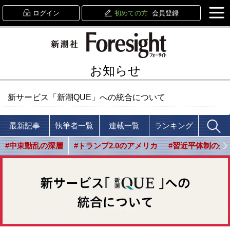
ログイン
初めての方
会員登録
お知らせ
新サービス「新潮QUE」への統合について
最新記事
執筆者一覧
連載一覧
ランキング
#中東動乱の深層
#トランプ2.0のアメリカ
#習近平体制の光