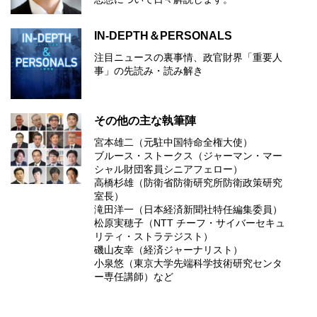
IN-DEPTH＆PERSONALS
注目ニュースの裏事情、政官財界「重要人
事」の先読み・読み解き
その他の主な執筆陣
宮本雄二（元駐中国特命全権大使）
ブルース・ストークス（ジャーマン・マー
シャル財団客員シニアフェロー）
高橋杉雄（防衛省防衛研究所防衛政策研究
室長）
滝田洋一（日本経済新聞社特任編集委員）
松原実穂子（NTT チーフ・サイバーセキュ
リティ・ストラテジスト）
磯山友幸（経済ジャーナリスト）
小泉悠（東京大学先端科学技術研究センタ
ー専任講師）など