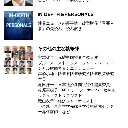
IN-DEPTH＆PERSONALS
注目ニュースの裏事情、政官財界「重要人
事」の先読み・読み解き
その他の主な執筆陣
宮本雄二（元駐中国特命全権大使）
ブルース・ストークス（ジャーマン・マー
シャル財団客員シニアフェロー）
高橋杉雄（防衛省防衛研究所防衛政策研究
室長）
滝田洋一（日本経済新聞社特任編集委員）
松原実穂子（NTT チーフ・サイバーセキュ
リティ・ストラテジスト）
磯山友幸（経済ジャーナリスト）
小泉悠（東京大学先端科学技術研究センタ
ー専任講師）など