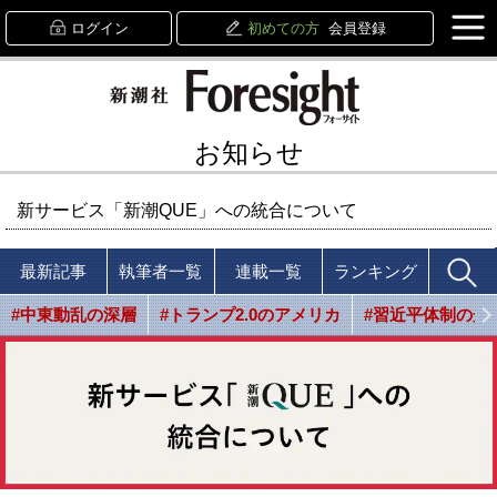
ログイン
初めての方
会員登録
お知らせ
新サービス「新潮QUE」への統合について
最新記事
執筆者一覧
連載一覧
ランキング
#中東動乱の深層
#トランプ2.0のアメリカ
#習近平体制の光