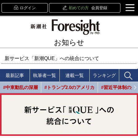
ログイン
初めての方
会員登録
お知らせ
新サービス「新潮QUE」への統合について
最新記事
執筆者一覧
連載一覧
ランキング
#中東動乱の深層
#トランプ2.0のアメリカ
#習近平体制の光