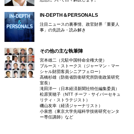
IN-DEPTH＆PERSONALS
注目ニュースの裏事情、政官財界「重要人
事」の先読み・読み解き
その他の主な執筆陣
宮本雄二（元駐中国特命全権大使）
ブルース・ストークス（ジャーマン・マー
シャル財団客員シニアフェロー）
高橋杉雄（防衛省防衛研究所防衛政策研究
室長）
滝田洋一（日本経済新聞社特任編集委員）
松原実穂子（NTT チーフ・サイバーセキュ
リティ・ストラテジスト）
磯山友幸（経済ジャーナリスト）
小泉悠（東京大学先端科学技術研究センタ
ー専任講師）など