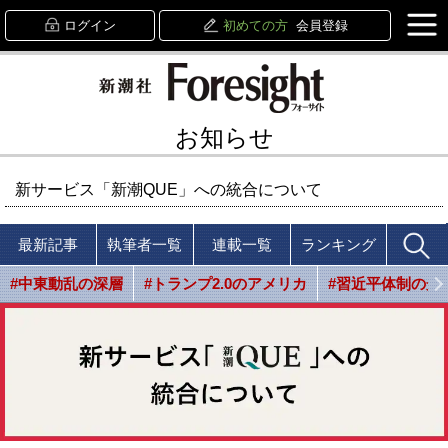
ログイン
初めての方
会員登録
お知らせ
新サービス「新潮QUE」への統合について
最新記事
執筆者一覧
連載一覧
ランキング
#中東動乱の深層
#トランプ2.0のアメリカ
#習近平体制の光