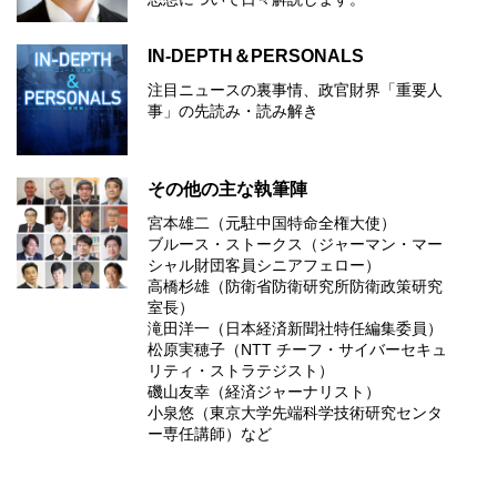
IN-DEPTH＆PERSONALS
注目ニュースの裏事情、政官財界「重要人
事」の先読み・読み解き
その他の主な執筆陣
宮本雄二（元駐中国特命全権大使）
ブルース・ストークス（ジャーマン・マー
シャル財団客員シニアフェロー）
高橋杉雄（防衛省防衛研究所防衛政策研究
室長）
滝田洋一（日本経済新聞社特任編集委員）
松原実穂子（NTT チーフ・サイバーセキュ
リティ・ストラテジスト）
磯山友幸（経済ジャーナリスト）
小泉悠（東京大学先端科学技術研究センタ
ー専任講師）など