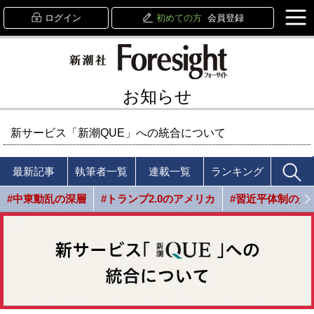
ログイン
初めての方
会員登録
お知らせ
新サービス「新潮QUE」への統合について
最新記事
執筆者一覧
連載一覧
ランキング
#中東動乱の深層
#トランプ2.0のアメリカ
#習近平体制の光