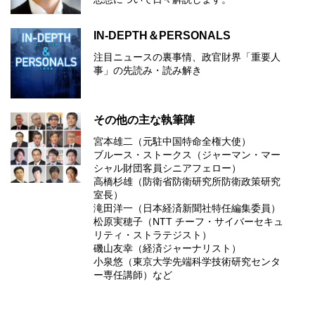
IN-DEPTH＆PERSONALS
注目ニュースの裏事情、政官財界「重要人
事」の先読み・読み解き
その他の主な執筆陣
宮本雄二（元駐中国特命全権大使）
ブルース・ストークス（ジャーマン・マー
シャル財団客員シニアフェロー）
高橋杉雄（防衛省防衛研究所防衛政策研究
室長）
滝田洋一（日本経済新聞社特任編集委員）
松原実穂子（NTT チーフ・サイバーセキュ
リティ・ストラテジスト）
磯山友幸（経済ジャーナリスト）
小泉悠（東京大学先端科学技術研究センタ
ー専任講師）など