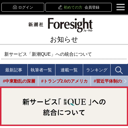
ログイン
初めての方
会員登録
お知らせ
新サービス「新潮QUE」への統合について
最新記事
執筆者一覧
連載一覧
ランキング
#中東動乱の深層
#トランプ2.0のアメリカ
#習近平体制の光