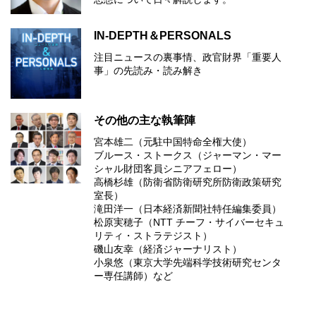
IN-DEPTH＆PERSONALS
注目ニュースの裏事情、政官財界「重要人
事」の先読み・読み解き
その他の主な執筆陣
宮本雄二（元駐中国特命全権大使）
ブルース・ストークス（ジャーマン・マー
シャル財団客員シニアフェロー）
高橋杉雄（防衛省防衛研究所防衛政策研究
室長）
滝田洋一（日本経済新聞社特任編集委員）
松原実穂子（NTT チーフ・サイバーセキュ
リティ・ストラテジスト）
磯山友幸（経済ジャーナリスト）
小泉悠（東京大学先端科学技術研究センタ
ー専任講師）など