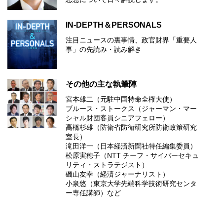
IN-DEPTH＆PERSONALS
注目ニュースの裏事情、政官財界「重要人
事」の先読み・読み解き
その他の主な執筆陣
宮本雄二（元駐中国特命全権大使）
ブルース・ストークス（ジャーマン・マー
シャル財団客員シニアフェロー）
高橋杉雄（防衛省防衛研究所防衛政策研究
室長）
滝田洋一（日本経済新聞社特任編集委員）
松原実穂子（NTT チーフ・サイバーセキュ
リティ・ストラテジスト）
磯山友幸（経済ジャーナリスト）
小泉悠（東京大学先端科学技術研究センタ
ー専任講師）など