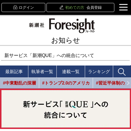
ログイン
初めての方
会員登録
お知らせ
新サービス「新潮QUE」への統合について
最新記事
執筆者一覧
連載一覧
ランキング
#中東動乱の深層
#トランプ2.0のアメリカ
#習近平体制の光