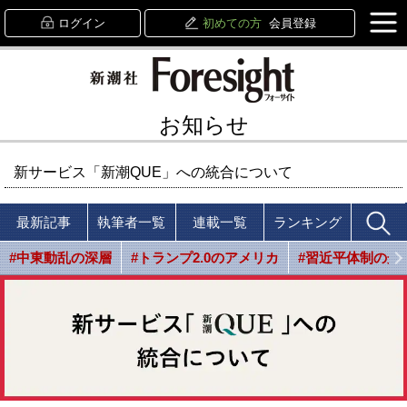
ログイン
初めての方
会員登録
お知らせ
新サービス「新潮QUE」への統合について
最新記事
執筆者一覧
連載一覧
ランキング
#中東動乱の深層
#トランプ2.0のアメリカ
#習近平体制の光