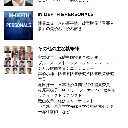
IN-DEPTH＆PERSONALS
注目ニュースの裏事情、政官財界「重要人
事」の先読み・読み解き
その他の主な執筆陣
宮本雄二（元駐中国特命全権大使）
ブルース・ストークス（ジャーマン・マー
シャル財団客員シニアフェロー）
高橋杉雄（防衛省防衛研究所防衛政策研究
室長）
滝田洋一（日本経済新聞社特任編集委員）
松原実穂子（NTT チーフ・サイバーセキュ
リティ・ストラテジスト）
磯山友幸（経済ジャーナリスト）
小泉悠（東京大学先端科学技術研究センタ
ー専任講師）など