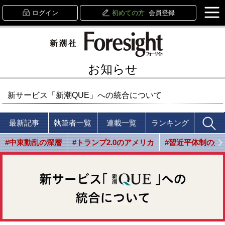
ログイン
初めての方
会員登録
お知らせ
新サービス「新潮QUE」への統合について
最新記事
執筆者一覧
連載一覧
ランキング
#中東動乱の深層
#トランプ2.0のアメリカ
#習近平体制の光