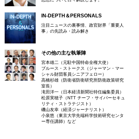
IN-DEPTH＆PERSONALS
注目ニュースの裏事情、政官財界「重要人
事」の先読み・読み解き
その他の主な執筆陣
宮本雄二（元駐中国特命全権大使）
ブルース・ストークス（ジャーマン・マー
シャル財団客員シニアフェロー）
高橋杉雄（防衛省防衛研究所防衛政策研究
室長）
滝田洋一（日本経済新聞社特任編集委員）
松原実穂子（NTT チーフ・サイバーセキュ
リティ・ストラテジスト）
磯山友幸（経済ジャーナリスト）
小泉悠（東京大学先端科学技術研究センタ
ー専任講師）など