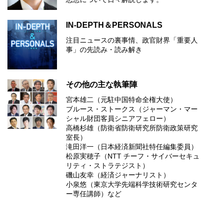
IN-DEPTH＆PERSONALS
注目ニュースの裏事情、政官財界「重要人
事」の先読み・読み解き
その他の主な執筆陣
宮本雄二（元駐中国特命全権大使）
ブルース・ストークス（ジャーマン・マー
シャル財団客員シニアフェロー）
高橋杉雄（防衛省防衛研究所防衛政策研究
室長）
滝田洋一（日本経済新聞社特任編集委員）
松原実穂子（NTT チーフ・サイバーセキュ
リティ・ストラテジスト）
磯山友幸（経済ジャーナリスト）
小泉悠（東京大学先端科学技術研究センタ
ー専任講師）など