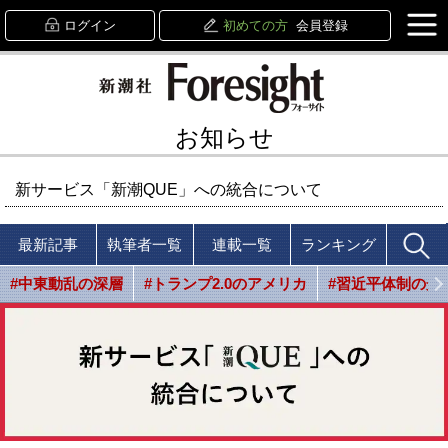
ログイン
初めての方
会員登録
お知らせ
新サービス「新潮QUE」への統合について
最新記事
執筆者一覧
連載一覧
ランキング
#中東動乱の深層
#トランプ2.0のアメリカ
#習近平体制の光