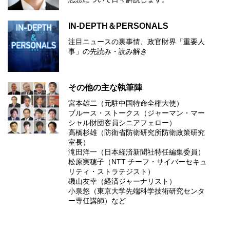
IN-DEPTH＆PERSONALS
注目ニュースの裏事情、政官財界「重要人
事」の先読み・読み解き
その他の主な執筆陣
宮本雄二（元駐中国特命全権大使）
ブルース・ストークス（ジャーマン・マー
シャル財団客員シニアフェロー）
高橋杉雄（防衛省防衛研究所防衛政策研究
室長）
滝田洋一（日本経済新聞社特任編集委員）
松原実穂子（NTT チーフ・サイバーセキュ
リティ・ストラテジスト）
磯山友幸（経済ジャーナリスト）
小泉悠（東京大学先端科学技術研究センタ
ー専任講師）など