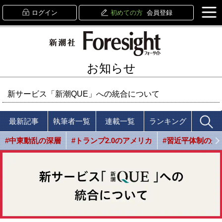
ログイン
初めての方
会員登録
お知らせ
新サービス「新潮QUE」への統合について
最新記事
執筆者一覧
連載一覧
ランキング
#中東動乱の深層
#トランプ2.0のアメリカ
#習近平体制の光