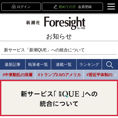
ログイン
初めての方
会員登録
お知らせ
新サービス「新潮QUE」への統合について
最新記事
執筆者一覧
連載一覧
ランキング
#中東動乱の深層
#トランプ2.0のアメリカ
#習近平体制の光