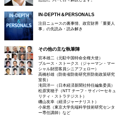
IN-DEPTH＆PERSONALS
注目ニュースの裏事情、政官財界「重要人
事」の先読み・読み解き
その他の主な執筆陣
宮本雄二（元駐中国特命全権大使）
ブルース・ストークス（ジャーマン・マー
シャル財団客員シニアフェロー）
高橋杉雄（防衛省防衛研究所防衛政策研究
室長）
滝田洋一（日本経済新聞社特任編集委員）
松原実穂子（NTT チーフ・サイバーセキュ
リティ・ストラテジスト）
磯山友幸（経済ジャーナリスト）
小泉悠（東京大学先端科学技術研究センタ
ー専任講師）など