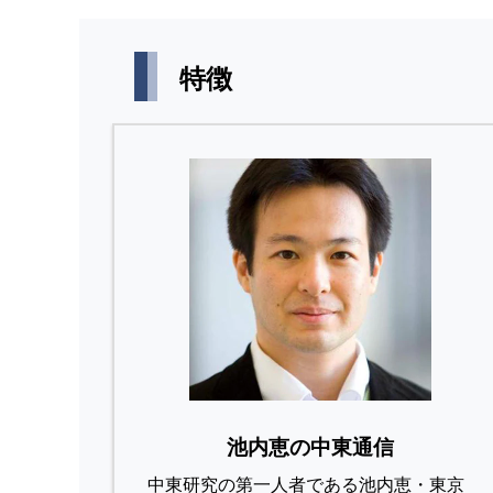
特徴
池内恵の中東通信
中東研究の第⼀⼈者である池内恵・東京