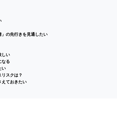
い
情」の先行きを見通したい
欲しい
になる
たい
スリスクは？
さえておきたい