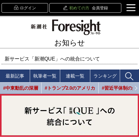
ログイン
初めての方
会員登録
お知らせ
新サービス「新潮QUE」への統合について
最新記事
執筆者一覧
連載一覧
ランキング
#中東動乱の深層
#トランプ2.0のアメリカ
#習近平体制の光