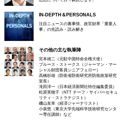
IN-DEPTH＆PERSONALS
注目ニュースの裏事情、政官財界「重要人
事」の先読み・読み解き
その他の主な執筆陣
宮本雄二（元駐中国特命全権大使）
ブルース・ストークス（ジャーマン・マー
シャル財団客員シニアフェロー）
高橋杉雄（防衛省防衛研究所防衛政策研究
室長）
滝田洋一（日本経済新聞社特任編集委員）
松原実穂子（NTT チーフ・サイバーセキュ
リティ・ストラテジスト）
磯山友幸（経済ジャーナリスト）
小泉悠（東京大学先端科学技術研究センタ
ー専任講師）など