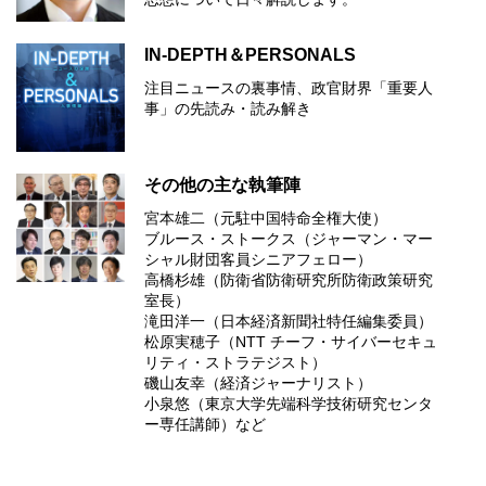
IN-DEPTH＆PERSONALS
注目ニュースの裏事情、政官財界「重要人
事」の先読み・読み解き
その他の主な執筆陣
宮本雄二（元駐中国特命全権大使）
ブルース・ストークス（ジャーマン・マー
シャル財団客員シニアフェロー）
高橋杉雄（防衛省防衛研究所防衛政策研究
室長）
滝田洋一（日本経済新聞社特任編集委員）
松原実穂子（NTT チーフ・サイバーセキュ
リティ・ストラテジスト）
磯山友幸（経済ジャーナリスト）
小泉悠（東京大学先端科学技術研究センタ
ー専任講師）など