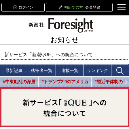
ログイン
初めての方
会員登録
お知らせ
新サービス「新潮QUE」への統合について
最新記事
執筆者一覧
連載一覧
ランキング
#中東動乱の深層
#トランプ2.0のアメリカ
#習近平体制の光