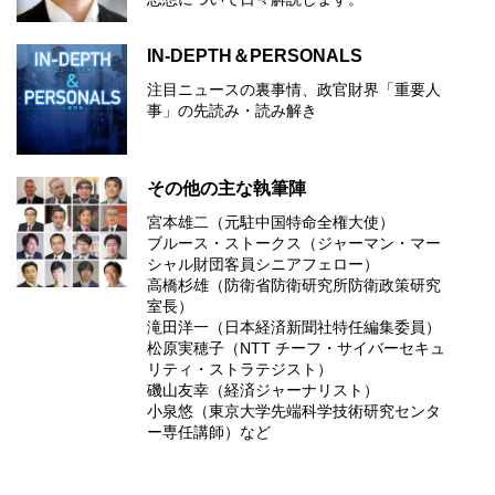
IN-DEPTH＆PERSONALS
注目ニュースの裏事情、政官財界「重要人
事」の先読み・読み解き
その他の主な執筆陣
宮本雄二（元駐中国特命全権大使）
ブルース・ストークス（ジャーマン・マー
シャル財団客員シニアフェロー）
高橋杉雄（防衛省防衛研究所防衛政策研究
室長）
滝田洋一（日本経済新聞社特任編集委員）
松原実穂子（NTT チーフ・サイバーセキュ
リティ・ストラテジスト）
磯山友幸（経済ジャーナリスト）
小泉悠（東京大学先端科学技術研究センタ
ー専任講師）など