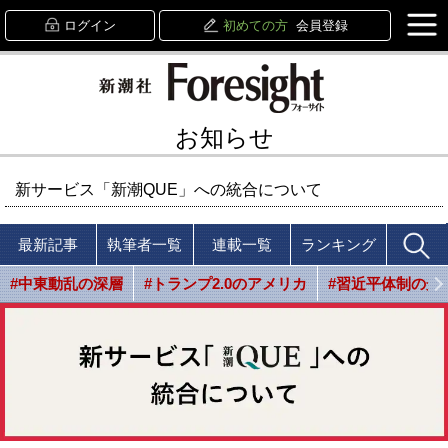
ログイン
初めての方
会員登録
お知らせ
新サービス「新潮QUE」への統合について
最新記事
執筆者一覧
連載一覧
ランキング
#中東動乱の深層
#トランプ2.0のアメリカ
#習近平体制の光