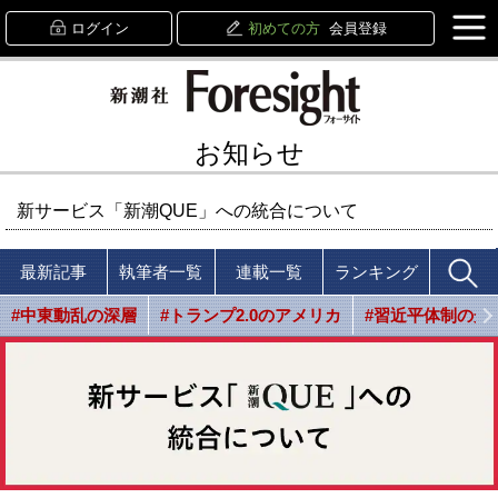
ログイン
初めての方
会員登録
お知らせ
新サービス「新潮QUE」への統合について
最新記事
執筆者一覧
連載一覧
ランキング
#中東動乱の深層
#トランプ2.0のアメリカ
#習近平体制の光