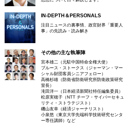
IN-DEPTH＆PERSONALS
注目ニュースの裏事情、政官財界「重要人
事」の先読み・読み解き
その他の主な執筆陣
宮本雄二（元駐中国特命全権大使）
ブルース・ストークス（ジャーマン・マー
シャル財団客員シニアフェロー）
高橋杉雄（防衛省防衛研究所防衛政策研究
室長）
滝田洋一（日本経済新聞社特任編集委員）
松原実穂子（NTT チーフ・サイバーセキュ
リティ・ストラテジスト）
磯山友幸（経済ジャーナリスト）
小泉悠（東京大学先端科学技術研究センタ
ー専任講師）など