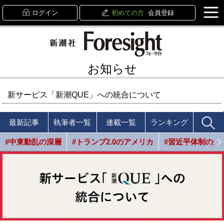
ログイン
初めての方
会員登録
お知らせ
新サービス「新潮QUE」への統合について
最新記事
執筆者一覧
連載一覧
ランキング
#中東動乱の深層
#トランプ2.0のアメリカ
#習近平体制の光