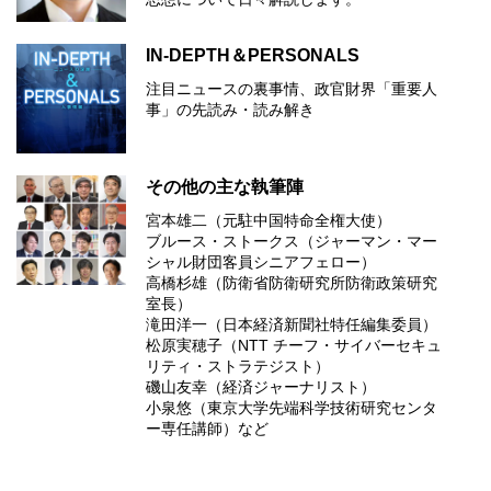
IN-DEPTH＆PERSONALS
注目ニュースの裏事情、政官財界「重要人
事」の先読み・読み解き
その他の主な執筆陣
宮本雄二（元駐中国特命全権大使）
ブルース・ストークス（ジャーマン・マー
シャル財団客員シニアフェロー）
高橋杉雄（防衛省防衛研究所防衛政策研究
室長）
滝田洋一（日本経済新聞社特任編集委員）
松原実穂子（NTT チーフ・サイバーセキュ
リティ・ストラテジスト）
磯山友幸（経済ジャーナリスト）
小泉悠（東京大学先端科学技術研究センタ
ー専任講師）など