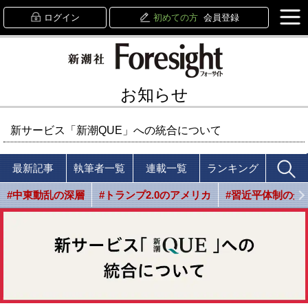
ログイン
初めての方
会員登録
お知らせ
新サービス「新潮QUE」への統合について
最新記事
執筆者一覧
連載一覧
ランキング
#中東動乱の深層
#トランプ2.0のアメリカ
#習近平体制の光