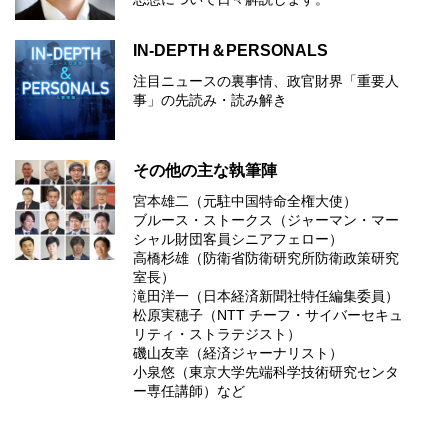
IN-DEPTH＆PERSONALS
注目ニュースの裏事情、政官財界「重要人
事」の先読み・読み解き
その他の主な執筆陣
宮本雄二（元駐中国特命全権大使）
ブルース・ストークス（ジャーマン・マー
シャル財団客員シニアフェロー）
高橋杉雄（防衛省防衛研究所防衛政策研究
室長）
滝田洋一（日本経済新聞社特任編集委員）
松原実穂子（NTT チーフ・サイバーセキュ
リティ・ストラテジスト）
磯山友幸（経済ジャーナリスト）
小泉悠（東京大学先端科学技術研究センタ
ー専任講師）など