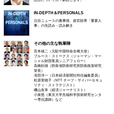
IN-DEPTH＆PERSONALS
注目ニュースの裏事情、政官財界「重要人
事」の先読み・読み解き
その他の主な執筆陣
宮本雄二（元駐中国特命全権大使）
ブルース・ストークス（ジャーマン・マー
シャル財団客員シニアフェロー）
高橋杉雄（防衛省防衛研究所防衛政策研究
室長）
滝田洋一（日本経済新聞社特任編集委員）
松原実穂子（NTT チーフ・サイバーセキュ
リティ・ストラテジスト）
磯山友幸（経済ジャーナリスト）
小泉悠（東京大学先端科学技術研究センタ
ー専任講師）など