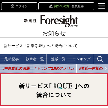
ログイン
初めての方
会員登録
お知らせ
新サービス「新潮QUE」への統合について
最新記事
執筆者一覧
連載一覧
ランキング
#中東動乱の深層
#トランプ2.0のアメリカ
#習近平体制の光