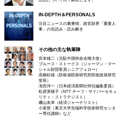
IN-DEPTH＆PERSONALS
注目ニュースの裏事情、政官財界「重要人
事」の先読み・読み解き
その他の主な執筆陣
宮本雄二（元駐中国特命全権大使）
ブルース・ストークス（ジャーマン・マー
シャル財団客員シニアフェロー）
高橋杉雄（防衛省防衛研究所防衛政策研究
室長）
滝田洋一（日本経済新聞社特任編集委員）
松原実穂子（NTT チーフ・サイバーセキュ
リティ・ストラテジスト）
磯山友幸（経済ジャーナリスト）
小泉悠（東京大学先端科学技術研究センタ
ー専任講師）など