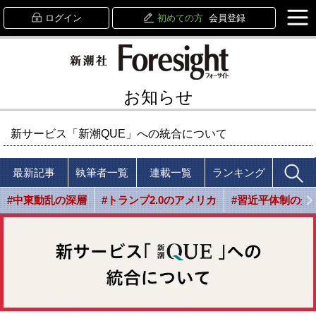
ログイン
初めての方
会員登録
お知らせ
新サービス「新潮QUE」への統合について
最新記事
執筆者一覧
連載一覧
ランキング
#中東動乱の深層
#トランプ2.0のアメリカ
#習近平体制の光