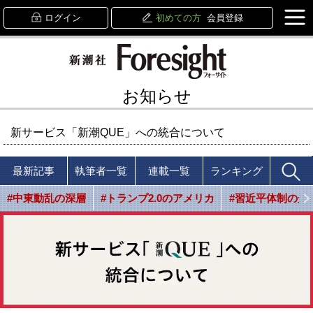
ログイン
初めての方
会員登録
お知らせ
新サービス「新潮QUE」への統合について
最新記事
執筆者一覧
連載一覧
ランキング
#中東動乱の深層
#トランプ2.0のアメリカ
#習近平体制の光