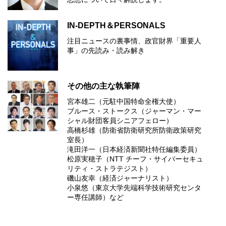
IN-DEPTH＆PERSONALS
注目ニュースの裏事情、政官財界「重要人
事」の先読み・読み解き
その他の主な執筆陣
宮本雄二（元駐中国特命全権大使）
ブルース・ストークス（ジャーマン・マー
シャル財団客員シニアフェロー）
高橋杉雄（防衛省防衛研究所防衛政策研究
室長）
滝田洋一（日本経済新聞社特任編集委員）
松原実穂子（NTT チーフ・サイバーセキュ
リティ・ストラテジスト）
磯山友幸（経済ジャーナリスト）
小泉悠（東京大学先端科学技術研究センタ
ー専任講師）など