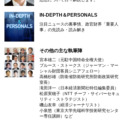
IN-DEPTH＆PERSONALS
注目ニュースの裏事情、政官財界「重要人
事」の先読み・読み解き
その他の主な執筆陣
宮本雄二（元駐中国特命全権大使）
ブルース・ストークス（ジャーマン・マー
シャル財団客員シニアフェロー）
高橋杉雄（防衛省防衛研究所防衛政策研究
室長）
滝田洋一（日本経済新聞社特任編集委員）
松原実穂子（NTT チーフ・サイバーセキュ
リティ・ストラテジスト）
磯山友幸（経済ジャーナリスト）
小泉悠（東京大学先端科学技術研究センタ
ー専任講師）など