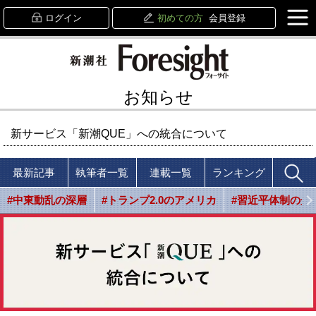
ログイン
初めての方
会員登録
お知らせ
新サービス「新潮QUE」への統合について
最新記事
執筆者一覧
連載一覧
ランキング
#中東動乱の深層
#トランプ2.0のアメリカ
#習近平体制の光