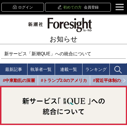
ログイン
初めての方
会員登録
お知らせ
新サービス「新潮QUE」への統合について
最新記事
執筆者一覧
連載一覧
ランキング
#中東動乱の深層
#トランプ2.0のアメリカ
#習近平体制の光