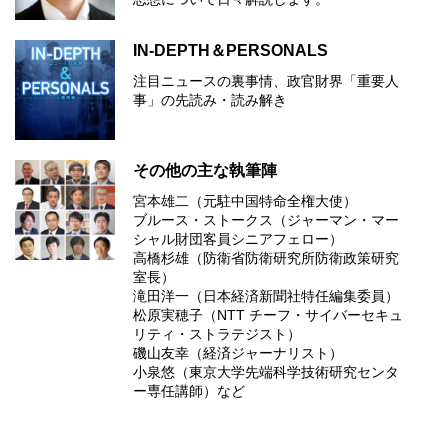
IN-DEPTH＆PERSONALS
注目ニュースの裏事情、政官財界「重要人
事」の先読み・読み解き
その他の主な執筆陣
宮本雄二（元駐中国特命全権大使）
ブルース・ストークス（ジャーマン・マー
シャル財団客員シニアフェロー）
高橋杉雄（防衛省防衛研究所防衛政策研究
室長）
滝田洋一（日本経済新聞社特任編集委員）
松原実穂子（NTT チーフ・サイバーセキュ
リティ・ストラテジスト）
磯山友幸（経済ジャーナリスト）
小泉悠（東京大学先端科学技術研究センタ
ー専任講師）など