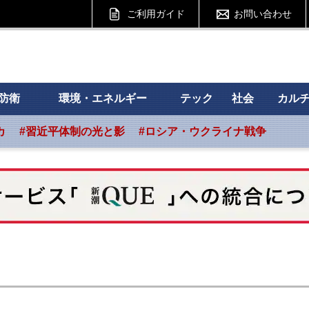
ご利用ガイド
お問い合わせ
 フォーサイト
防衛
環境・エネルギー
テック
社会
カル
カ
#習近平体制の光と影
#ロシア・ウクライナ戦争