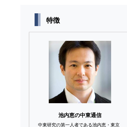
特徴
池内恵の中東通信
中東研究の第⼀⼈者である池内恵・東京