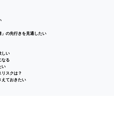
い
情」の先行きを見通したい
欲しい
になる
たい
スリスクは？
さえておきたい