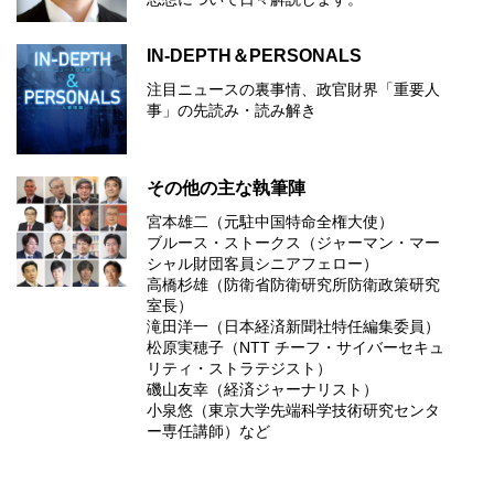
IN-DEPTH＆PERSONALS
注目ニュースの裏事情、政官財界「重要人
事」の先読み・読み解き
その他の主な執筆陣
宮本雄二（元駐中国特命全権大使）
ブルース・ストークス（ジャーマン・マー
シャル財団客員シニアフェロー）
高橋杉雄（防衛省防衛研究所防衛政策研究
室長）
滝田洋一（日本経済新聞社特任編集委員）
松原実穂子（NTT チーフ・サイバーセキュ
リティ・ストラテジスト）
磯山友幸（経済ジャーナリスト）
小泉悠（東京大学先端科学技術研究センタ
ー専任講師）など