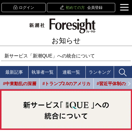
ログイン
初めての方
会員登録
お知らせ
新サービス「新潮QUE」への統合について
最新記事
執筆者一覧
連載一覧
ランキング
#中東動乱の深層
#トランプ2.0のアメリカ
#習近平体制の光