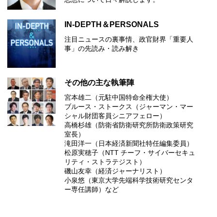
IN-DEPTH＆PERSONALS
注目ニュースの裏事情、政官財界「重要人
事」の先読み・読み解き
その他の主な執筆陣
宮本雄二（元駐中国特命全権大使）
ブルース・ストークス（ジャーマン・マー
シャル財団客員シニアフェロー）
高橋杉雄（防衛省防衛研究所防衛政策研究
室長）
滝田洋一（日本経済新聞社特任編集委員）
松原実穂子（NTT チーフ・サイバーセキュ
リティ・ストラテジスト）
磯山友幸（経済ジャーナリスト）
小泉悠（東京大学先端科学技術研究センタ
ー専任講師）など