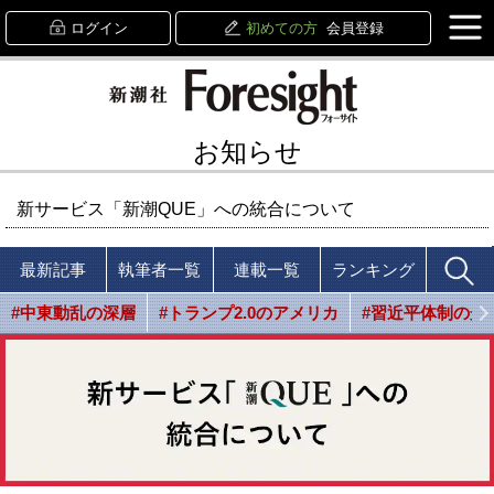
ログイン
初めての方
会員登録
お知らせ
新サービス「新潮QUE」への統合について
最新記事
執筆者一覧
連載一覧
ランキング
#中東動乱の深層
#トランプ2.0のアメリカ
#習近平体制の光