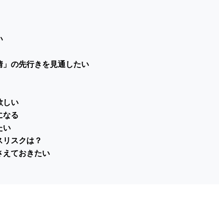
い
情」の先行きを見通したい
欲しい
になる
たい
スリスクは？
さえておきたい