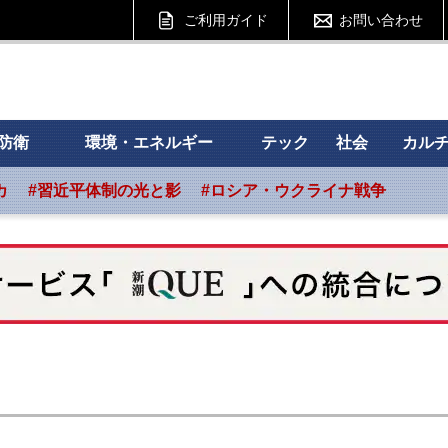
ご利用ガイド
お問い合わせ
 フォーサイト
防衛
環境・エネルギー
テック
社会
カル
カ
#習近平体制の光と影
#ロシア・ウクライナ戦争