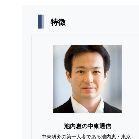
特徴
池内恵の中東通信
中東研究の第⼀⼈者である池内恵・東京