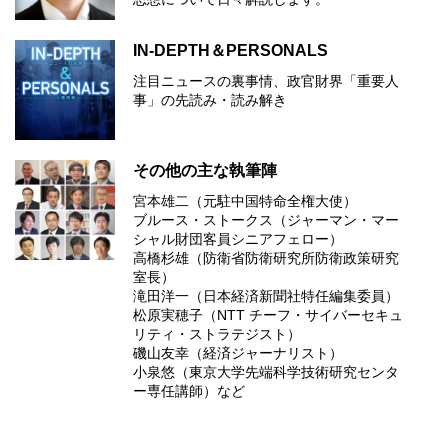
IN-DEPTH＆PERSONALS
注目ニュースの裏事情、政官財界「重要人
事」の先読み・読み解き
その他の主な執筆陣
宮本雄二（元駐中国特命全権大使）
ブルース・ストークス（ジャーマン・マー
シャル財団客員シニアフェロー）
高橋杉雄（防衛省防衛研究所防衛政策研究
室長）
滝田洋一（日本経済新聞社特任編集委員）
松原実穂子（NTT チーフ・サイバーセキュ
リティ・ストラテジスト）
磯山友幸（経済ジャーナリスト）
小泉悠（東京大学先端科学技術研究センタ
ー専任講師）など