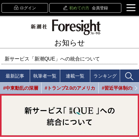
ログイン
初めての方
会員登録
お知らせ
新サービス「新潮QUE」への統合について
最新記事
執筆者一覧
連載一覧
ランキング
#中東動乱の深層
#トランプ2.0のアメリカ
#習近平体制の光