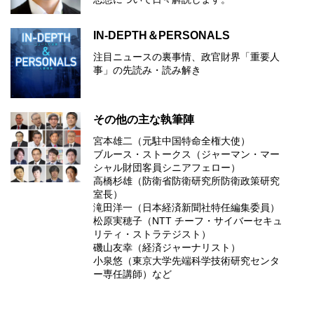
IN-DEPTH＆PERSONALS
注目ニュースの裏事情、政官財界「重要人
事」の先読み・読み解き
その他の主な執筆陣
宮本雄二（元駐中国特命全権大使）
ブルース・ストークス（ジャーマン・マー
シャル財団客員シニアフェロー）
高橋杉雄（防衛省防衛研究所防衛政策研究
室長）
滝田洋一（日本経済新聞社特任編集委員）
松原実穂子（NTT チーフ・サイバーセキュ
リティ・ストラテジスト）
磯山友幸（経済ジャーナリスト）
小泉悠（東京大学先端科学技術研究センタ
ー専任講師）など