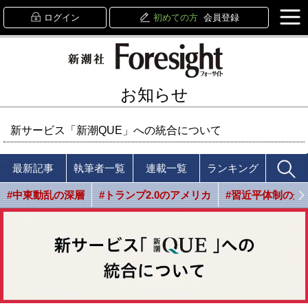
ログイン
初めての方
会員登録
お知らせ
新サービス「新潮QUE」への統合について
最新記事
執筆者一覧
連載一覧
ランキング
#中東動乱の深層
#トランプ2.0のアメリカ
#習近平体制の光