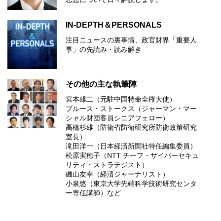
IN-DEPTH＆PERSONALS
注目ニュースの裏事情、政官財界「重要人
事」の先読み・読み解き
その他の主な執筆陣
宮本雄二（元駐中国特命全権大使）
ブルース・ストークス（ジャーマン・マー
シャル財団客員シニアフェロー）
高橋杉雄（防衛省防衛研究所防衛政策研究
室長）
滝田洋一（日本経済新聞社特任編集委員）
松原実穂子（NTT チーフ・サイバーセキュ
リティ・ストラテジスト）
磯山友幸（経済ジャーナリスト）
小泉悠（東京大学先端科学技術研究センタ
ー専任講師）など