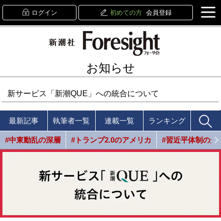
ログイン
初めての方
会員登録
お知らせ
新サービス「新潮QUE」への統合について
最新記事
執筆者一覧
連載一覧
ランキング
#中東動乱の深層
#トランプ2.0のアメリカ
#習近平体制の光